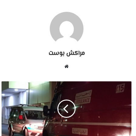
مراكش بوست
موقع
الويب