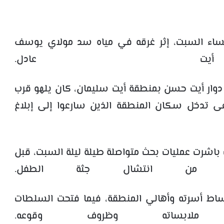
مر 12 عامًا مصرعه، مساء السبت، إثر غرقه في مياه سد مولاي يوسف
يت عادل.
 دوار أيت حسن بمنطقة أيت سليمان، كان يلهو قرب
ى تدخل سكان المنطقة الذين سارعوا إلى إبلاغ
 باشرت عمليات بحث متواصلة طيلة ليلة السبت، قبل
 من انتشال جثة الطفل.
اط أسرته وأهالي المنطقة، فيما فتحت السلطات
لابساته وظروف وقوعه.