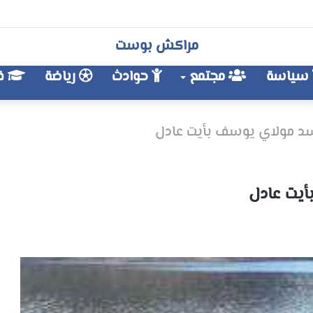
مراكش بوست
سياسة
مجتمع
حوادث
رياضة
فن
د مولاي يوسف بأيت عادل
يت عادل