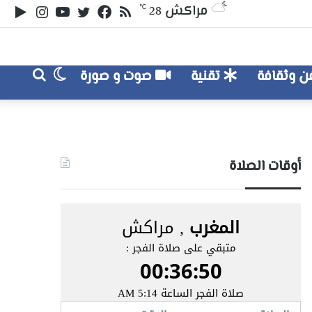
ملخص
تويتر
فيسبوك
يوتيوب
انستقر
‏le
مراكش
℃
28
الموقع
lay
RSS
الوضع
بحث
 وثقافة
تقنية
صوت و صورة
عن
المظلم
أوقات الصلاة