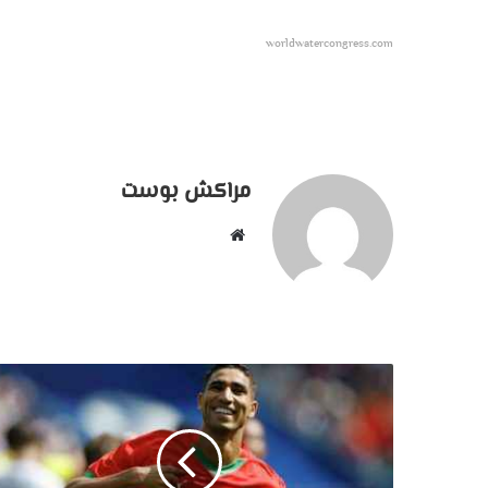
worldwatercongress.com
مراكش بوست
موقع
الويب