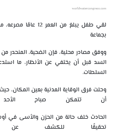
worldwatercongress.com
لقي طفل يبلغ من الع
بجماعة أ
ووفق مصادر محلية، فإن الضحية، المنحدر من
السد قبل أن يختفي عن الأنظار، ما استدع
السلطات.
وحلت فرق الوقاية المدنية بعين المكان، حيث
أن تتمكن صباح الأحد
الحادث خلف حالة من الحزن والأسى في أوس
تحقيقًا للكشف عن م