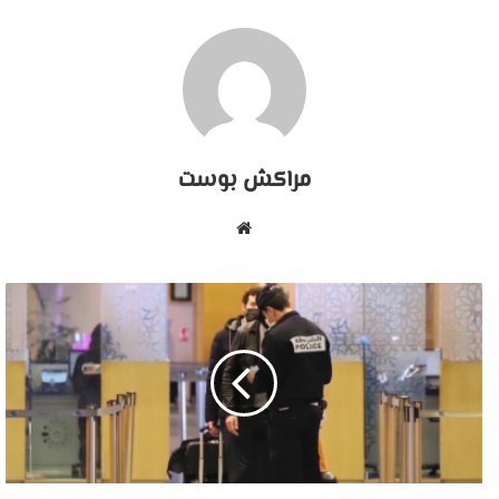
مراكش بوست
موقع
الويب