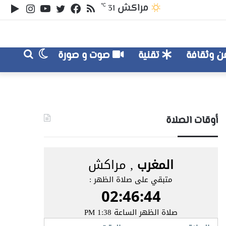
ملخص
تويتر
فيسبوك
يوتيوب
انستقر
‏le
مراكش
℃
31
الموقع
lay
RSS
الوضع
بحث
 وثقافة
تقنية
صوت و صورة
عن
المظلم
أوقات الصلاة