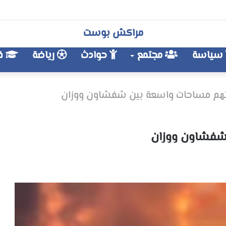
مراكش بوست
سياسة
مجتمع
حوادث
رياضة
فن
هم مساحات واسعة بين شفشاون ووزان
شفشاون ووزان