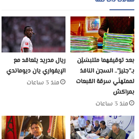
مقالات ذات صلة
بعد توقيفهما متلبسَيْن
ريال مدريد يتعاقد مع
بـ”جليز”.. السجن النافذ
الإيفواري يان ديوماندي
لممتهنَي سرقة القبعات
منذ 3 ساعات
بمراكش
منذ 3 ساعات