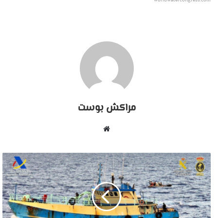
worldwatercongress.com
مراكش بوست
موقع
الويب