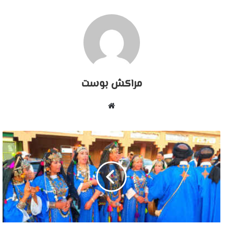
مراكش بوست
موقع
الويب