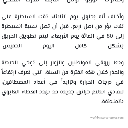
وطائرات “توربو تراش” التابعة للدرك الملكي.
وأضاف أنه بحلول يوم الثلاثاء تمّت السيطرة على
ثلاث بؤر من أصل أربع، قبل أن تصل نسبة السيطرة
إلى 80 في المائة يوم الأربعاء، ليتم تطويق الحريق
بشكل كامل اليوم الخميس.
ودعا زروقي المواطنين والزوار إلى توخي الحيطة
والحذر خلال هذه الفترة من السنة، التي تعرف ارتفاعاً
في درجات الحرارة وتزايداً في أعداد المصطافين،
لتفادي اندلاع حرائق جديدة قد تهدد الغطاء الغابوي
بالمنطقة.
worldwatercongress.com