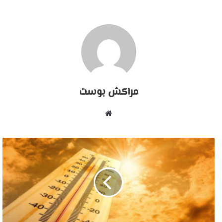
مراكش بوست
موقع
الويب