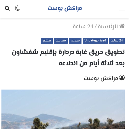
مراكش بوست
القائمة
الوضع
بح
المظلم
عن
الرئيسية
/
24 ساعة
24 ساعة
Uncategorized
سلايدر
سياسة
مجتمع
تطويق حريق غابة دردارة بإقليم شفشاون
بعد ثلاثة أيام من اندلاعه
مراكش بوست