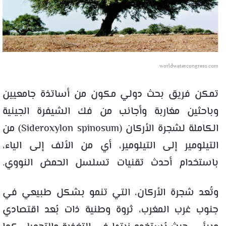
worldwatercongress.com
تمكن فريق بحث دولي مكون من أساتذة جامعيين
وباحثين مغاربة وأجانب من فك الشيفرة الجينية
الكاملة لشجرة الأركان (Sideroxylon spinosum) من
التيلومير إلى التيلومير، أي من الألف إلى الياء،
باستخدام أحدث تقنيات تسلسل الحمض النووي.
وتُعد شجرة الأركان، التي تنمو بشكل طبيعي في
جنوب غرب المغرب، ثروة وطنية ذات بُعد اقتصادي