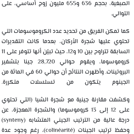
الصبغية، بحجم 636 و655 مليون زوج أساسي، على
التوالي.
كما تمكن الفريق من تحديد عدد الكروموسومات التي
تحتوي عليها شجرة الأركان، بعدما كانت التقديرات
السابقة تتراوح بين 10 و12، حيث تبيّن أنها تتوفر على 11
كروموسوما، ويقوم حوالي 28,720 جينا بتشفير
البروتينات. وأظهرت النتائج أن حوالي 60 في المائة من
الجينوم يتكون من تسلسلات متكررة.
وكشفت مقارنة جينية مع شجرة الشيا (التي تحتوي
على 12 إلى 13 كروموسوما) والشجرة المعجزة، عن
درجة عالية من الترتيب الجيني المتشابه (synteny)
وحفظ ترتيب الجينات (colinéarité)، رغم وجود عدة