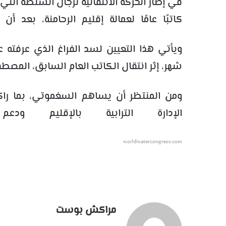
في إطار الحركة الانتقالية لرجال السلطة التي 
كاتبًا عامًا لعمالة إقليم الرحامنة، بعد
ويأتي هذا التعيين لسد الفراغ الذي عرفته ع
شهر، إثر انتقال الكاتب العام السابق، الم
ومن المنتظر أن يساهم السغموتي، بما راكم
الإدارة الترابية بالإقليم ودع
worldwatercongress.com
مراكش بوست