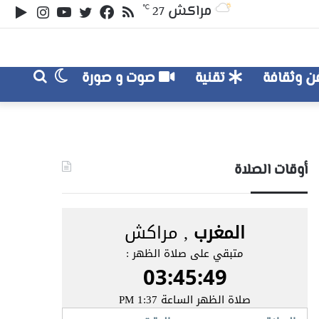
ملخص
تويتر
فيسبوك
يوتيوب
انستقر
‏le
مراكش
℃
27
الموقع
lay
RSS
الوضع
بحث
 وثقافة
تقنية
صوت و صورة
عن
المظلم
أوقات الصلاة