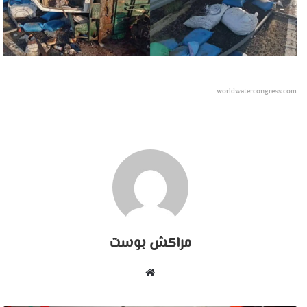
worldwatercongress.com
مراكش بوست
موقع
الويب