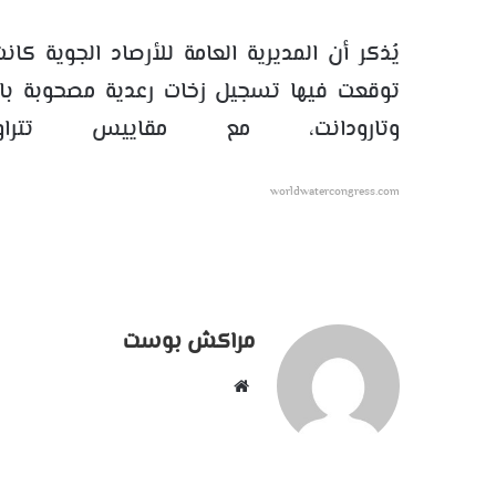
يُذكر أن المديرية العامة للأرصاد الجوية ك
توقعت فيها تسجيل زخات رعدية مصحوبة بالبر
وتارودانت، مع مقاييس تتراوح م
worldwatercongress.com
مراكش بوست
موقع
الويب