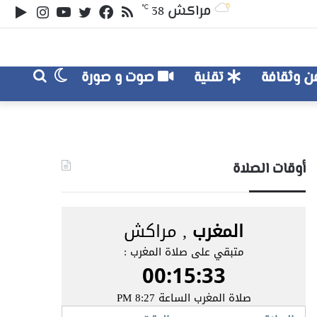
ملخص
تويتر
فيسبوك
يوتيوب
انستقر
‏le
مراكش
℃
38
الموقع
lay
RSS
الوضع
بحث
 وثقافة
تقنية
صوت و صورة
عن
المظلم
أوقات الصلاة