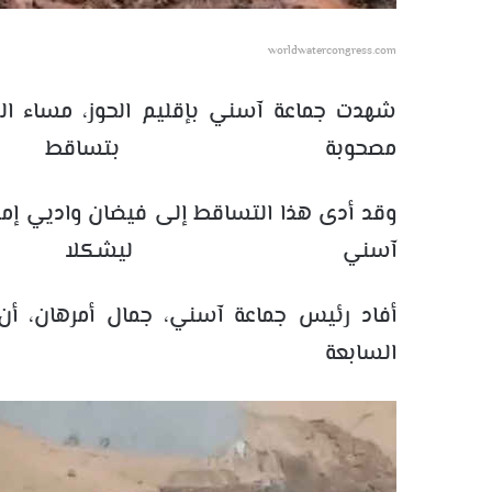
worldwatercongress.com
شهدت جماعة آسني بإقليم الحوز، مساء اليوم
مصحوبة بتساق
وقد أدى هذا التساقط إلى فيضان واديي إمليل
آسني ليشكلا 
أفاد رئيس جماعة آسني، جمال أمرهان، أن 
السابعة