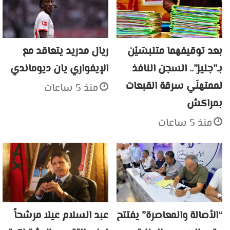
بعد توقيفهما متلبسَيْن
ريال مدريد يتعاقد مع
بـ”جليز”.. السجن النافذ
الإيفواري يان ديوماندي
لممتهنَي سرقة القبعات
منذ 5 ساعات
بمراكش
منذ 5 ساعات
“الأصالة والمعاصرة” يفتتح
عبد السلام عيلا مرشحاً