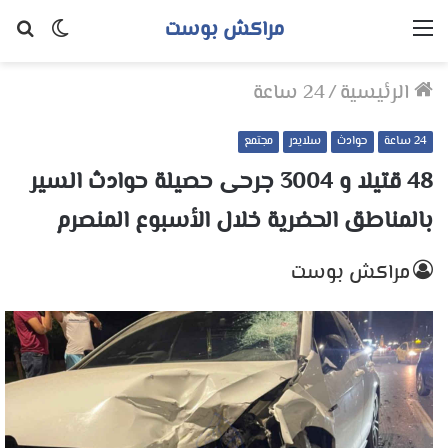
مراكش بوست
القائمة
الوضع
بح
المظلم
عن
الرئيسية
/
24 ساعة
24 ساعة
حوادث
سلايدر
مجتمع
48 قتيلا و 3004 جرحى حصيلة حوادث السير
بالمناطق الحضرية ‏خلال الأسبوع المنصرم
مراكش بوست