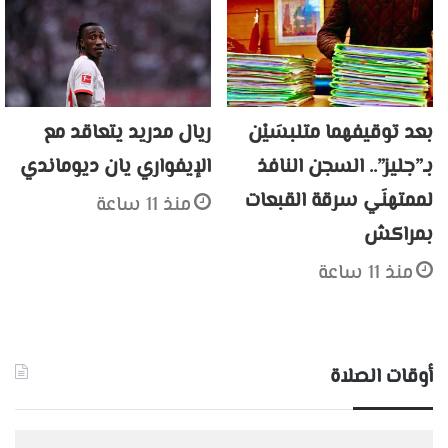
بعد توقيفهما متلبسَيْن
ريال مدريد يتعاقد مع
بـ”جليز”.. السجن النافذ
الإيفواري يان ديوماندي
لممتهنَي سرقة القبعات
منذ 11 ساعة
بمراكش
منذ 11 ساعة
أوقات الصلاة