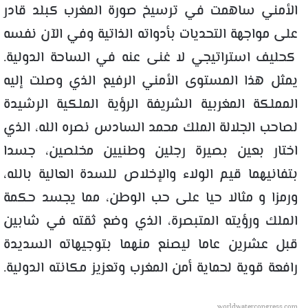
الأمني ساهمت في ترسيخ صورة المغرب كبلد قادر
على مواجهة التحديات بأدواته الذاتية وفي الآن نفسه
كحليف استراتيجي لا غنى عنه في الساحة الدولية.
يمثل هذا المستوى الأمني الرفيع الذي وصلت إليه
المملكة المغربية الشريفة الرؤية الملكية الرشيدة
لصاحب الجلالة الملك محمد السادس نصره الله، الذي
اختار بعين بصيرة رجلين وطنيين مخلصين، جسدا
بتفانيهما قيم الولاء والإخلاص للسدة العالية بالله،
ورمزا و مثالا حيا على حب الوطن، مما يجسد حكمة
الملك ورؤيته المتبصرة، الذي وضع ثقته في شابين
قبل عشرين عاما ليصنع منهما بتوجيهاته السديدة
رافعة قوية لحماية أمن المغرب وتعزيز مكانته الدولية.
worldwatercongress.com