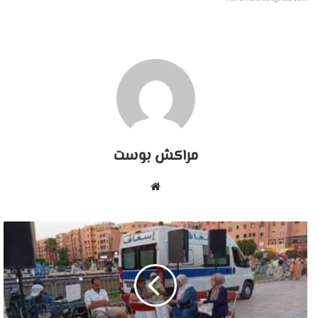
مراكش بوست
موقع
الويب