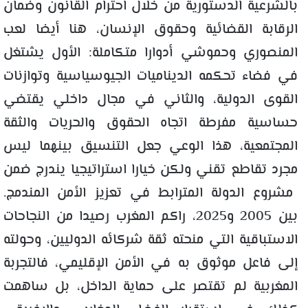
بالشرعية الدستورية من خلال احترام القانون وضمان
الرقابة القضائية وحقوق الإنسان، هنا أيضا لعب
المنصوري وحموشي أدوارا متكاملة: الأول يشتغل
في فضاء تحكمه الديناميات الجيوسياسية وتوازنات
القوى الدولية، والثاني في مجال داخلي يقتضي
حساسية مفرطة اتجاه الحقوق والحريات والثقة
المجتمعية، هذا الوعي جعل التنسيق بينهما ليس
مجرد تقاطع تقني ولكن خيارا استراتيجيا يندرج ضمن
مشروع الدولة المترابط في تعزيز الأمن المندمج.
بين 2005 و2025، راكم المغرب رصيدا من النجاحات
الاستباقية التي منحته ثقة شركائه الدوليين، وحولته
إلى فاعل موثوق به في الأمن الإقليمي، فالتجربة
المغربية لم تقتصر على حماية الداخل، بل ساهمت