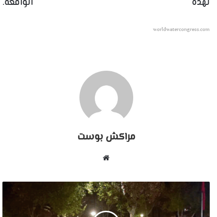
لهذه الواقعة.
worldwatercongress.com
مراكش بوست
موقع
الويب