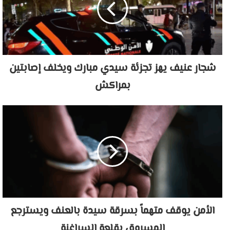
شجار عنيف يهز تجزئة سيدي مبارك ويخلف إصابتين
بمراكش
الأمن يوقف متهماً بسرقة سيدة بالعنف ويسترجع
المسروق بقلعة السراغنة