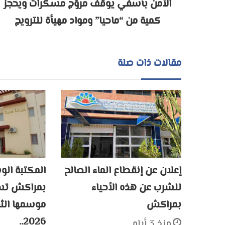
الأمن بأسفي يوقف مروّج مسكرات ويحجز
كمية من “ماحيا” ومواد مهيأة للترويج
مقالات ذات صلة
إعلان عن إنقطاع الماء الصالح
المكتبة الو
للشرب عن هذه الأحياء
بمراكش تسد
بمراكش
2026..
منذ 3 أيام