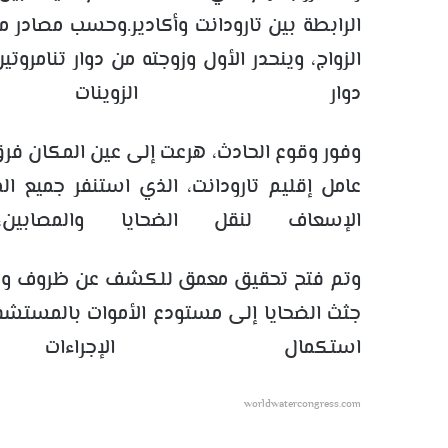
الرابطة بين تارودانت وأكادير.وحسب مصادر م
الزواج، وينحدر الأول وزوجته من دوار تنامروتي
دوار الزوينات
وفور وقوع الحادث، هرعت إلى عين المكان فر
عامل إقليم تارودانت، الذي استنفر جميع ال
الإسعاف لنقل الضحايا والمصا
وتم فتح تحقيق معمق للكشف عن ظروف وملا
جثث الضحايا إلى مستودع الأموات بالمستشفى
استكمال الإجراءات
worldwatercongress.com