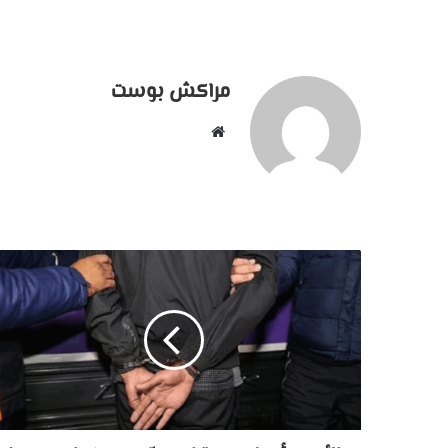
مراكش بوست
موقع
الويب