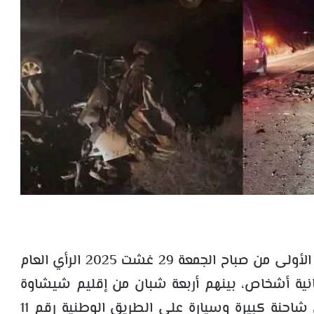
– هزّ حادث سير مروّع في الساعات الأولى من صباح الجمعة 29 غشت 2025 الرأي العام
انية أشخاص، بينهم أربعة شبان من إقليم شيشاوة
رفقة زوجاتهم، في حادث اصطدام عنيف بين شاحنة كبيرة وسيارة على الطريق الوطنية رقم 11