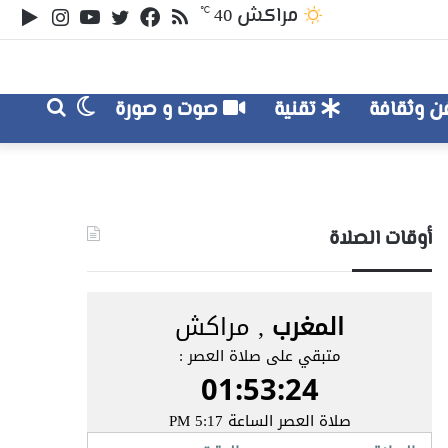
ملخص
تويتر
فيسبوك
يوتيوب
انستقر
‏le
مراكش
℃
40
الموقع
lay
RSS
الوضع
بحث
 وثقافة
تقنية
صوت و صورة
عن
المظلم
أوقات الصلاة