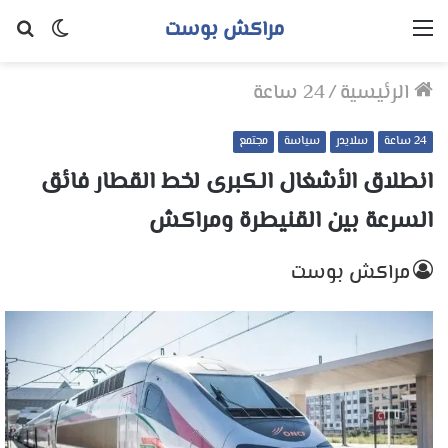
مراكش بوست
القائمة
الوضع
بح
المظلم
عن
الرئيسية
/
24 ساعة
24 ساعة
سلايدر
سياسة
مجتمع
انطلاق الأشغال الكبرى لخط القطار فائق
السرعة بين القنيطرة ومراكش
مراكش بوست