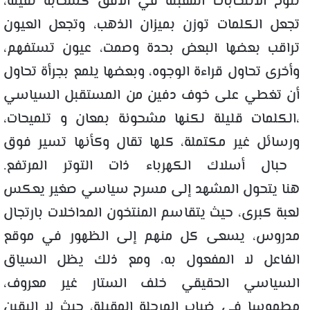
تلوح الانتخابات المقبلة في الأفق كسحابة ثقيلة،
تجعل الكلمات توزن بميزان الذهب، وتجعل العيون
تراقب بعضها البعض بحدة وصمت، عيون تستفهم،
وأخرى تحاول قراءة الوجوه، وبعضها يلمع بجرأة تحاول
أن تغطي على خوف دفين من المستقبل السياسي
،الكلمات قليلة لكنها مشحونة بمعان و تلميحات،
ورسائل غير مكتملة، كلها تقال وكأنها تسير فوق
حبال أسلاك الكهرباء ذات التوتر المرتفع.
هنا يتحول المشهد إلى مسرح سياسي صغير يعكس
لعبة كبرى، حيث يتقاسم المنتخون المداخلات بارتجال
مدروس، يسعى كل منهم إلى الظهور في موقع
الفاعل لا المفعول به، ومع ذلك يظل السياق
السياسي الحقيقي خلف الستار غير معروف،
مطموسا في ضباب المرحلة المقبلة، حيث لا اليقين