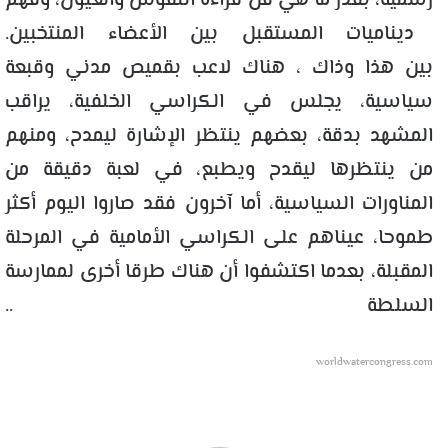
رسمية، بقدر ما هي فن قراءة النفوس والعيون، وفهم
ديناميات المستقبل بين الأعضاء المنتخبين.
بين هذا وذاك ، هناك لاعب بقميص مدني وقبعة
سياسية، يجلس في الكراسي الخلفية، يراقب
المشهد بدقة، بعضهم ينتظر الإشارة ليمدح، ومنهم
من ينتظرها ليقدح ويطبع، في لعبة دقيقة من
المناورات السياسية، أما آخرون فقد صاروا اليوم أكثر
طموحا، عيناهم على الكراسي الأمامية في المرحلة
المقبلة، بعدما اكتشفوا أن هناك طرقا أخرى لممارسة
السلطة ..
worldwatercongress.com