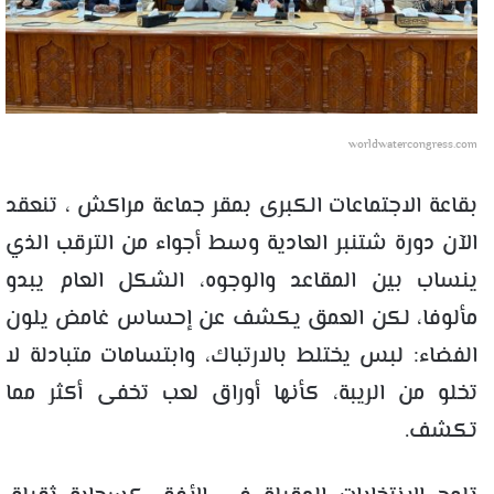
worldwatercongress.com
بقاعة الاجتماعات الكبرى بمقر جماعة مراكش ، تنعقد
الآن دورة شتنبر العادية وسط أجواء من الترقب الذي
ينساب بين المقاعد والوجوه، الشكل العام يبدو
مألوفا، لكن العمق يكشف عن إحساس غامض يلون
الفضاء: لبس يختلط بالارتباك، وابتسامات متبادلة لا
تخلو من الريبة، كأنها أوراق لعب تخفى أكثر مما
تكشف.