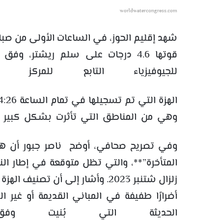
worldwatercongress.com
قوتها 4.6 درجات على سلم ريشتر، و
للجيوفيزياء التابع للمركز
وهي من المناطق التي تأثرت بشكل كبير خلا
وفي تصريح صحافي، أوضح ناصر جبور أن هذه ا
المتأخرة”**، والتي تظل متوقعة في إطار ال
زلزال شتنبر 2023. وأشار إلى أن ت
أضرارًا طفيفة في المباني القديمة أو غير ال
الحديثة التي بُنيت وفق ا