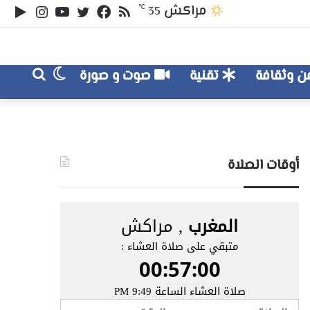
ملخص
تويتر
فيسبوك
يوتيوب
انستقر
‏le
مراكش
℃
35
الموقع
lay
RSS
الوضع
بحث
 وثقافة
تقنية
صوت و صورة
عن
المظلم
أوقات الصلاة