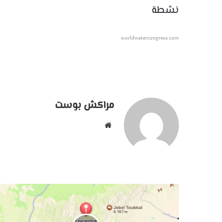
نشطة جي
worldwatercongress.com
مراكش بوست
موقع
الويب