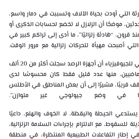
ارثة التي أودت بحياة الآلاف وتسببت في دمار واسع،
ثين، موضحًا أن الزلازل لا تخضع لحسابات الذكرى أو
 قرون، “هادئة زلزاليًا”، ما أدى إلى تراكم كبير في
ي أصبحت مهيأة لتحركات زلزالية مع مرور الوقت.
وفي سياق متصل، كشف مدير المعهد الوطني للجيوفيزياء أن أجهزة الرصد سجلت أكثر من 20 ألف
لماضيين، منها عدد قليل فقط كان محسوسًا لدى
وقف قريبًا، مشيرًا إلى أن بعض المناطق في الأطلس
ا في وضع جيولوجي غير متوازن”.
ستدعي الحيطة واليقظة، لا الخوف والهلع، داعيًا
ة للسقوط، مع الالتزام بإجراءات السلامة الزلزالية،
ي إطار التفاعلات الطبيعية المنتظرة، في منطقة