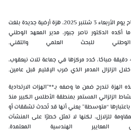
شهد إقليم الحوز، في الساعات الأولى من صباح يوم الأربعاء 3 شتنبر 2025، هزة أرضية جديدة بلغت
فق ما أكده الدكتور ناصر جبور، مدير المعهد الوطني
 الوطني للبحث العلمي والتقني.
الهزة التي تم تسجيلها في تمام الساعة 4:26 دقيقة صباحًا، حُدد مركزها في جماعة تلات نيعقوب،
ل الزلزال المدمر الذي ضرب الإقليم قبل عامين.
لهزة تندرج ضمن ما وصفه بـ**”الهزات الارتدادية
نشاط الزلزالي المستمر بمنطقة الأطلس الكبير منذ
صنيف الهزة باعتبارها “متوسطة” يعني أنها قد تُحدث تشققات أو
مقاومة للزلازل، لكنها لا تمثل خطرًا على المنشآت
لمعايير الهندسية المعتمدة.