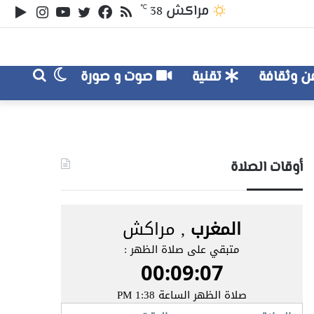
ملخص
تويتر
فيسبوك
يوتيوب
انستقر
‏le
مراكش
℃
38
الموقع
lay
RSS
الوضع
بحث
 وثقافة
تقنية
صوت و صورة
عن
المظلم
أوقات الصلاة