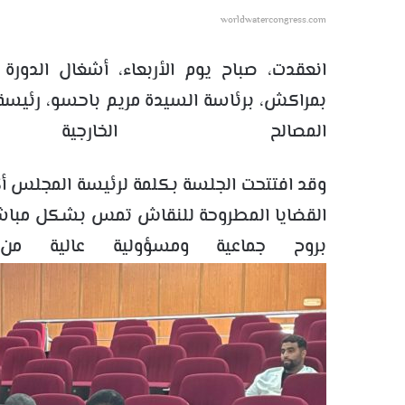
worldwatercongress.com
انعقدت، صباح يوم الأربعاء، أشغال الد
بمراكش، برئاسة السيدة مريم باحسو، رئيسة
المصالح الخارجية
وقد افتتحت الجلسة بكلمة لرئيسة المجلس أ
القضايا المطروحة للنقاش تمس بشكل مباشر
بروح جماعية ومسؤولية عالية من 