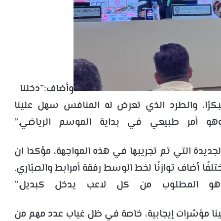
وأضاف:”دخلنا
بكرًا، والطرد الذي تعرض له المنافس سهل علينا
وهو أمر طبيعي في بداية الموسم الرياضي.”
جديدة التي تم تجريبها في هذه المواجهة، مؤكدا ان
ختلفًا أضاف توازنًا لخط الوسط رفقة أمرابط والصبّاري.
و المطلوب من كل لاعب يدخل كبديل.”
نا مؤشرات إيجابية، خاصة في ظل غياب عدد مهم من