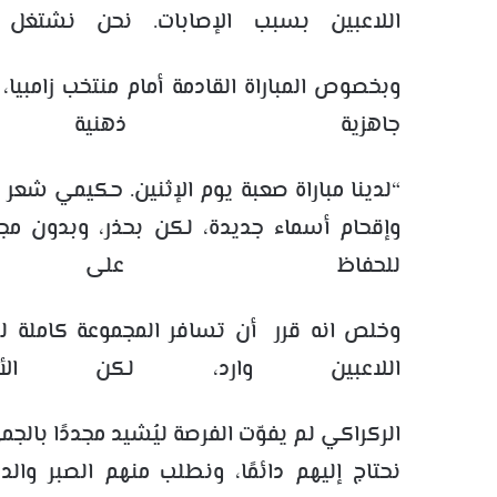
اللاعبين بسبب الإصابات. نحن نشتغل
وبخصوص المباراة القادمة أمام منتخب زامبي
جاهزية ذهنية 
“لدينا مباراة صعبة يوم الإثنين. حكيمي شعر ب
وإقحام أسماء جديدة، لكن بحذر، وبدون مجاز
للحفاظ على ر
وخلص انه قرر أن تسافر المجموعة كاملة ل
اللاعبين وارد، لكن الأول
الركراكي لم يفوّت الفرصة ليُشيد مجددًا بالجم
نحتاج إليهم دائمًا، ونطلب منهم الصبر والدعم حت