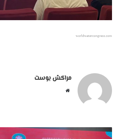
worldwatercongress.com
مراكش بوست
موقع
الويب