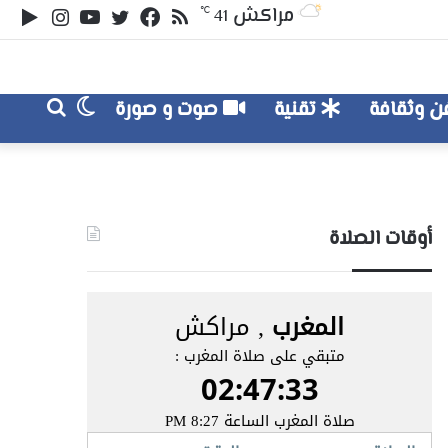
ملخص
تويتر
فيسبوك
يوتيوب
انستقر
‏le
مراكش
℃
41
الموقع
lay
RSS
الوضع
بحث
 وثقافة
تقنية
صوت و صورة
عن
المظلم
أوقات الصلاة