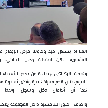
المباراة بشكل جيد وحاولنا فرض الإيقاع م
المأمورية، لكن لاحظت بعض التراخي، 
وتحدث الركراكي بإيجابية عن بعض الأسماء ال
“اليوم، نايل قدم مباراة كبيرة وأظهر أسلوبًا م
كما أن أكامان دخل وسجل، وهذا ه
واضاف :”خلق التنافسية داخل المجموعة يعطي