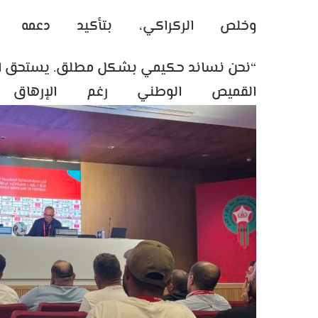
وخلص الركراكي، بتأكيد دعمه ا
“نحن نساند حكيمي بشكل مطلق. يستحق الكرة 
القميص الوطني رغم الإرهاق و