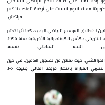
 وديًا ثمينًا على ضيفه النجم الرياضي الساحلي
اة التي جرت أطوارها مساء اليوم السبت على أرضية الملعب الكبير
مراكش.
ين لانطلاق الموسم الرياضي الجديد، كما أنها تعتبر
فرصة للكوكب المراكشي لتخليد ذكرى تتويجه التاريخي بكأس الكونفدرالية الأفريقية سنة 1996،
 النجم الساحلي نفسه.
 المراكشي، حيث تمكن من تسجيل هدفين، في حين
ي المباراة بانتصار فريقنا الغالي بنتيجة 2-1.