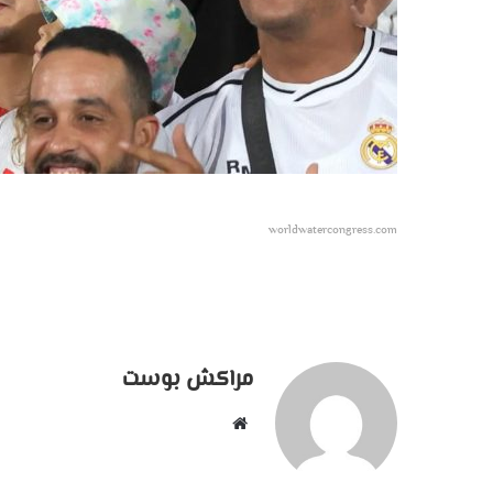
worldwatercongress.com
مراكش بوست
موقع
الويب