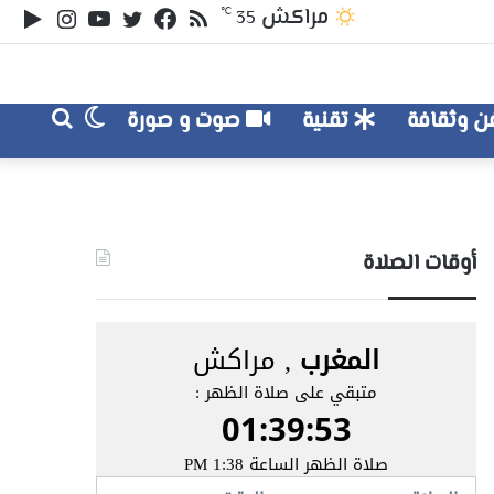
ملخص
تويتر
فيسبوك
يوتيوب
انستقر
‏le
مراكش
℃
35
الموقع
lay
RSS
الوضع
بحث
 وثقافة
تقنية
صوت و صورة
عن
المظلم
أوقات الصلاة