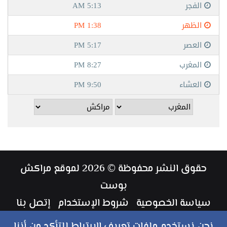
حقوق النشر محفوظة © 2026 لموقع مراكش
بوست
سياسة الخصوصية
شروط الإستخدام
إتصل بنا
طاقم العمل
نحن نستخدم ملفات تعريف الارتباط للتأكد من أننا