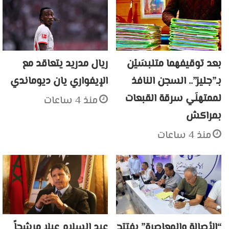
بعد توقيفهما متلبسَيْن
ريال مدريد يتعاقد مع
بـ”جليز”.. السجن النافذ
الإيفواري يان ديوماندي
لممتهنَي سرقة القبعات
منذ 4 ساعات
بمراكش
منذ 4 ساعات
“الأصالة والمعاصرة” يفتتح
عبد السلام عيلا مرشحاً