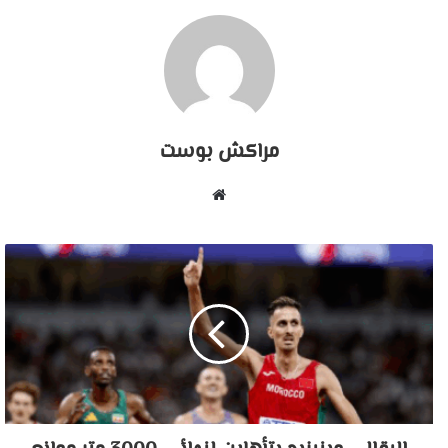
مراكش بوست
موقع
الويب