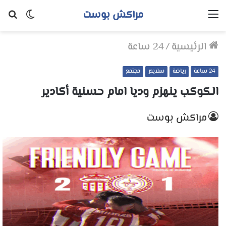
مراكش بوست
القائمة
الوضع
بح
المظلم
عن
الرئيسية
/
24 ساعة
24 ساعة
رياضة
سلايدر
مجتمع
الكوكب ينهزم وديا امام حسنية أكادير
مراكش بوست