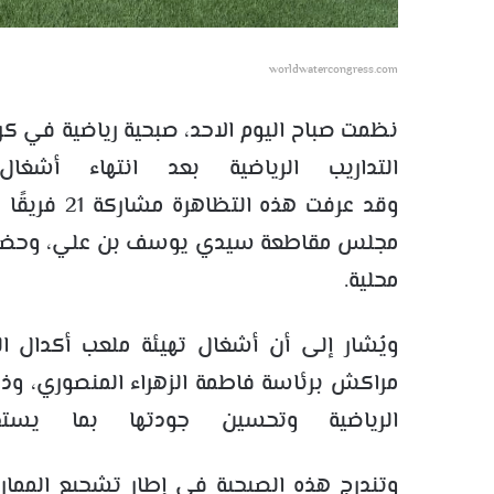
worldwatercongress.com
نظمت صباح اليوم الاحد، صبحية رياضية في كر
التداريب الرياضية بعد انتهاء أشغا
مجلس مقاطعة سيدي يوسف بن علي، وحضور عد
محلية.
ويُشار إلى أن أشغال تهيئة ملعب أكدال ا
مراكش برئاسة فاطمة الزهراء المنصوري، وذ
الرياضية وتحسين جودتها بما يستجي
وتندرج هذه الصبحية في إطار تشجيع الممارسة