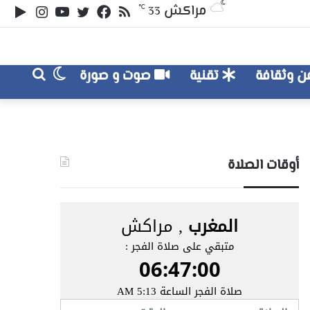
ملخص
تويتر
فيسبوك
يوتيوب
انستقر
‏le
مراكش
℃
33
الموقع
lay
RSS
الوضع
بحث
 وثقافة
تقنية
صوت و صورة
عن
المظلم
أوقات الصلاة