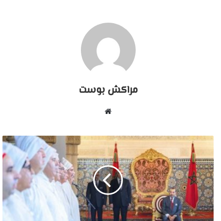
مراكش بوست
موقع
الويب