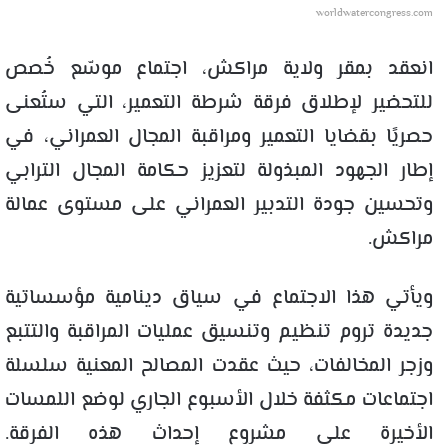
worldwatercongress.com
انعقد بمقر ولاية مراكش، اجتماع موسّع خُصص
للتحضير لإطلاق فرقة شرطة التعمير، التي ستُعنى
حصريًا بقضايا التعمير ومراقبة المجال العمراني، في
إطار الجهود المبذولة لتعزيز حكامة المجال الترابي
وتحسين جودة التدبير العمراني على مستوى عمالة
مراكش.
ويأتي هذا الاجتماع في سياق دينامية مؤسساتية
جديدة تروم تنظيم وتنسيق عمليات المراقبة والتتبع
وزجر المخالفات، حيث عقدت المصالح المعنية سلسلة
اجتماعات مكثفة خلال الأسبوع الجاري لوضع اللمسات
الأخيرة على مشروع إحداث هذه الفرقة.