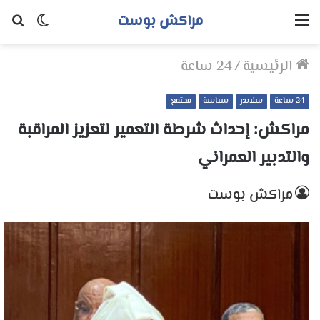
مراكش بوست
القائمة
الوضع
بح
المظلم
عن
الرئيسية
/
24 ساعة
24 ساعة
سلايدر
سياسة
مجتمع
مراكش: إحداث شرطة التعمير لتعزيز المراقبة
والتدبير العمراني
مراكش بوست