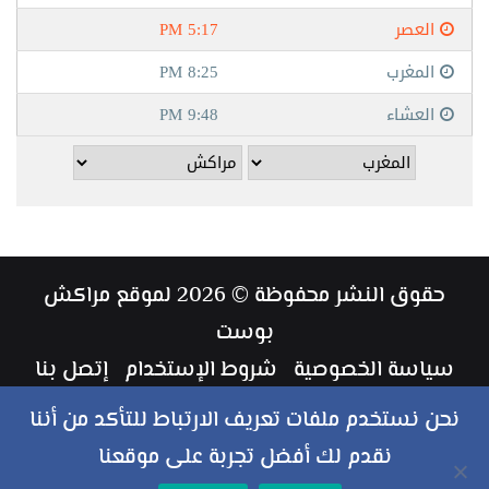
حقوق النشر محفوظة © 2026 لموقع مراكش
بوست
سياسة الخصوصية
شروط الإستخدام
إتصل بنا
طاقم العمل
نحن نستخدم ملفات تعريف الارتباط للتأكد من أننا
نقدم لك أفضل تجربة على موقعنا
ملخص
فيسبوك
تويتر
يوتيوب
انستقرام
‏Google