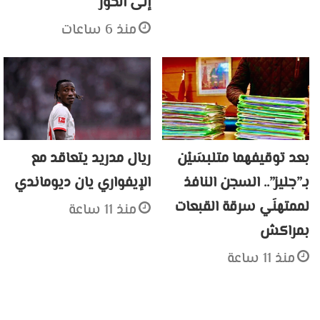
إلى الحوز
منذ 6 ساعات
بعد توقيفهما متلبسَيْن
ريال مدريد يتعاقد مع
بـ”جليز”.. السجن النافذ
الإيفواري يان ديوماندي
لممتهنَي سرقة القبعات
منذ 11 ساعة
بمراكش
منذ 11 ساعة