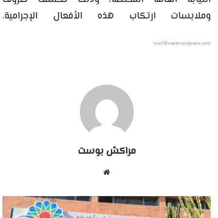
وملابسات ارتكاب هذه الأفعال الإجرامية.
worldwatercongress.com
مراكش بوست
موقع
الويب