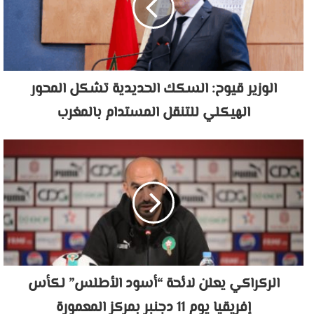
الوزير قيوح: السكك الحديدية تشكل المحور
الهيكلي للتنقل المستدام بالمغرب
الركراكي يعلن لائحة “أسود الأطلس” لكأس
إفريقيا يوم 11 دجنبر بمركز المعمورة