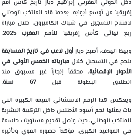
دخل الدولي المغربي إبراهيم دياز تاريخ كأس أمم
إفريقيا من أوسع أبوابه، بعدما قاد المنتخب الوطني
لافتتاح التسجيل في شباك الكاميرون، خلال مباراة
ربع نهائي كأس إفريقيا للأمم
المغرب 2025
.
وبهذا الهدف، أصبح دياز
أول لاعب في تاريخ المسابقة
ينجح في التسجيل خلال
مبارياته الخمس الأولى في
الأدوار الإقصائية
، محققاً إنجازاً غير مسبوق منذ
انطلاق البطولة قبل
67 سنة
.
ويعكس هذا الرقم الاستثنائي القيمة الكبيرة التي
بات يمثلها نجم أسود الأطلس داخل التركيبة البشرية
للمنتخب الوطني، حيث واصل تقديم مستويات حاسمة
في المواعيد الكبرى، مؤكداً حضوره القوي وتأثيره