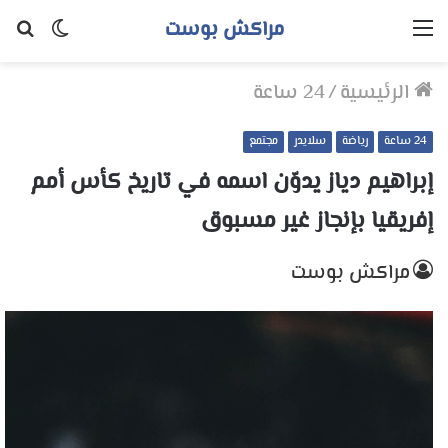
مراكش بوست
القائمة
الوضع
بح
المظلم
عن
الرئيسية
/
24 ساعة
24 ساعة
رياضة
سلايدر
مجتمع
إبراهيم دياز يدوّن اسمه في تاريخ كأس أمم
إفريقيا بإنجاز غير مسبوق
مراكش بوست