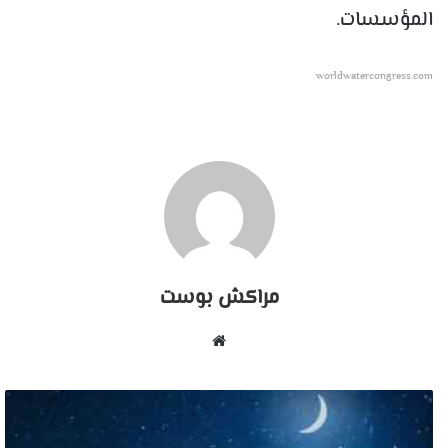
المؤسسات.
worldwatercongress.com
مراكش بوست
موقع
الويب