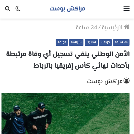
مراكش بوست
القائمة
الوضع
بح
المظلم
عن
الرئيسية
/
24 ساعة
24 ساعة
حوادث
سلايدر
سياسة
مجتمع
الأمن الوطني ينفي تسجيل أي وفاة مرتبطة
بأحداث نهائي كأس إفريقيا بالرباط
مراكش بوست