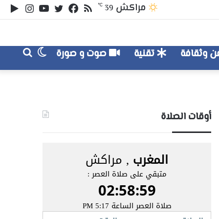
ملخص
تويتر
فيسبوك
يوتيوب
انستقر
‏le
مراكش
℃
39
الموقع
lay
RSS
الوضع
بحث
 وثقافة
تقنية
صوت و صورة
عن
المظلم
أوقات الصلاة