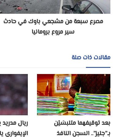
مصرع سبعة من مشجعي باوك في حادث
سير مروع برومانيا
مقالات ذات صلة
بعد توقيفهما متلبسَيْن
ريال مدريد 
بـ”جليز”.. السجن النافذ
الإيفواري ي