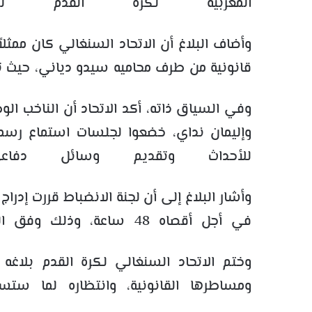
المغربية لكرة القدم لد
وأضاف البلاغ أن الاتحاد السنغالي كان ممثلاً
قانونية من طرف محاميه سيدو دياني، حيث تم
وفي السياق ذاته، أكد الاتحاد أن الناخب الوط
وإليمان نداي، خضعوا لجلسات استماع رسمي
للأحداث وتقديم وسائل دفاع
وأشار البلاغ إلى أن لجنة الانضباط قررت إدراج
في أجل أقصاه 48 ساعة، وذلك وفق المهلة التي حددتها رئيسة هيئة الحكم التأديبية.
وختم الاتحاد السنغالي لكرة القدم بلاغه 
ومساطرها القانونية، وانتظاره لما ستسف