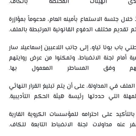
ى الهيئات المختصة بالكاف.
 خلال جلسة الاستماع بأمينه العام، مدعوماً بمؤازرة
 تقديم مختلف الدفوع القانونية المرتبطة بالملف.
ني باب بونا تياو، إلى جانب اللاعبين إسماعيلا سار
ة أمام لجنة الانضباط، وتمكنوا من عرض روايتهم
هم وفق المساطر المعمول بها.
 الملف في المداولة، على أن يتم تبليغ القرار النهائي
بالتأكيد على احترامه للمؤسسات الكروية القارية
ر عنه مداولات لجنة الانضباط التابعة للكاف.