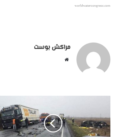
worldwatercongress.com
مراكش بوست
موقع
الويب