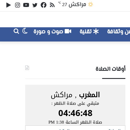
ملخص
تويتر
فيسبوك
يوتيوب
انستقر
‏le
مراكش
℃
27
الموقع
lay
RSS
الوضع
بحث
 وثقافة
تقنية
صوت و صورة
عن
المظلم
أوقات الصلاة