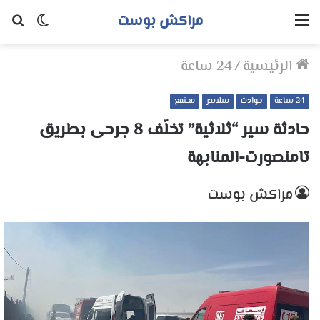
مراكش بوست
القائمة
الوضع
بح
المظلم
عن
الرئيسية
/
24 ساعة
24 ساعة
حوادث
سلايدر
مجتمع
حادثة سير “ثلاثية” تخلّف 8 جرحى بطريق
تامنصورت-المنابهة
مراكش بوست