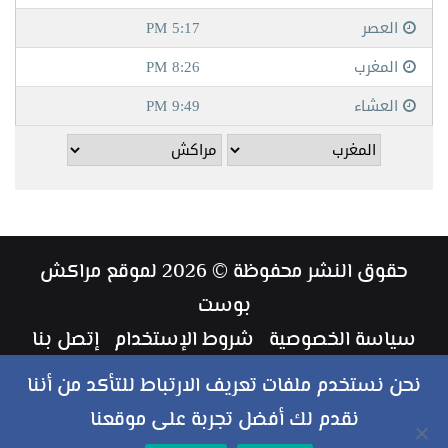
حقوق النشر محفوظة © 2026 لموقع مراكش
بوست
سياسة الخصوصية
شروط الإستخدام
إتصل بنا
طاقم العمل
نحن نستخدم ملفات تعريف الارتباط للتأكد من أننا
نقدم لك أفضل تجربة على موقعنا
ملخص
فيسبوك
تويتر
يوتيوب
انستقرام
‏Google