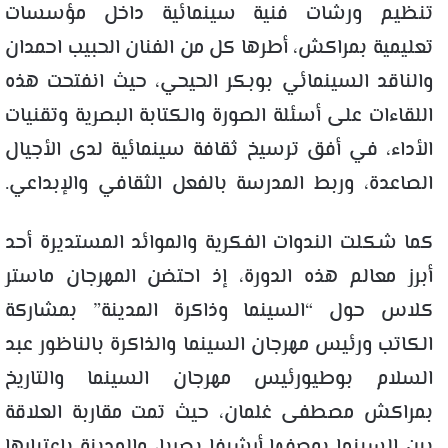
تنظيم ورشات فنية سينمائية داخل مؤسسات
تعليمية بمراكش، أطرها كل من الفنان الحبيب احمدان
والناقد السينمائي بوبكر
الحيحي
، حيث انفتحت هذه
اللقاءات على أسئلة الصورة والكتابة البصرية وتقنيات
الأداء، في أفق ترسيخ ثقافة سينمائية لدى الأجيال
الصاعدة، وربط المدرسة بالفعل الثقافي والإبداعي.
كما شكلت الندوات الفكرية والموائد المستديرة أحد
أبرز معالم هذه الدورة، إذ احتضن المهرجان ماستر
كلاس حول “السينما وذاكرة المدينة” بمشاركة
الكاتب ورئيس مهرجان السينما والذاكرة بالناظور عبد
السلام بوطي
ورئيس مهرجان السينما والتاريخ
بمراكش مصطفى غلمان
،
حيث تمت مقاربة
العلاقة
بين السينما بوصفها أرشيفا بصريا، والمدينة باعتبارها