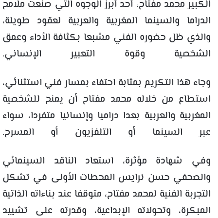
الكبير محمد مفتاح، أحد أبرز الوجوه التي صنعت ملامح
الدراما والسينما المغربية والعربية لعقود طويلة،
والذي ظل حضوره الفني مشبعا بكثافة الأداء وعمق
الشخصية وقوة التعبير الإنساني.
وجاء هذا التكريم بمثابة احتفاء بمسار فني استثنائي،
استطاع من خلاله محمد مفتاح أن يمنح للشخصية
المغربية والعربية بعدا دراميا وإنسانيا متفردا، سواء
عبر السينما أو التلفزيون أو المسرح.
وفي شهادة مؤثرة، استعاد الناقد السينمائي
والصحفي حسن
نرايس
المحطات الأولى في تشكل
التجربة الفنية لمحمد مفتاح، متوقفا عند بناءاته الذاتية
المبكرة، وتحولاته الإبداعية، وقدرته على تشييد