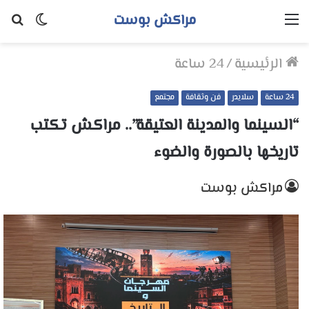
مراكش بوست
القائمة
الوضع
بح
المظلم
عن
الرئيسية
/
24 ساعة
24 ساعة
سلايدر
فن وثقافة
مجتمع
“السينما والمدينة العتيقة”.. مراكش تكتب
تاريخها بالصورة والضوء
مراكش بوست