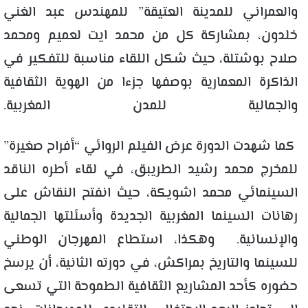
والعمراني للمدينة العتيقة” للمهندس عبد الغني
خلدون، بمشاركة كل من محمد ايت لعميم ومحمد
صلاح
بوشتلة
، حيث شكل اللقاء مناسبة للتفكير في
الذاكرة المعمارية بوصفها جزءا من الهوية الثقافية
والجمالية للمدن المغربية.
كما شهدت الدورة عرض الفيلم الروائي “أفراح صغيرة”
للمخرج محمد رشيد
الطريبق
، في لقاء أطره الناقد
السينمائي محمد
اشويكة
، حيث انفتح النقاش على
رهانات السينما المغربية الجديدة وأسئلتها الجمالية
والإنسانية. وهكذا، استطاع المهرجان الوطني
للسينما والتاريخ بمراكش، في دورته الثانية، أن يرسخ
حضوره كأحد المشاريع الثقافية الطموحة التي تسعى