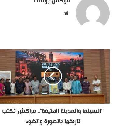
مراكش بوست
موقع
الويب
“السينما والمدينة العتيقة”.. مراكش تكتب
تاريخها بالصورة والضوء