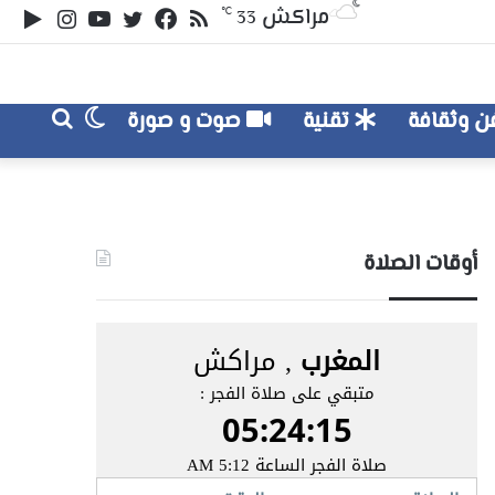
ملخص
تويتر
فيسبوك
يوتيوب
انستقر
‏le
مراكش
℃
33
الموقع
lay
RSS
الوضع
بحث
 وثقافة
تقنية
صوت و صورة
عن
المظلم
أوقات الصلاة