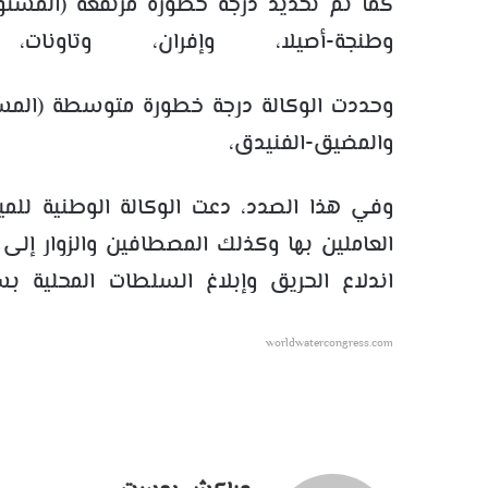
كما تم تحديد درجة خطورة مرتفعة (المستو
وطنجة-أصيلا، وإفران، وتاونات
وحددت الوكالة درجة خطورة متوسطة (المست
والمضيق-الف
وفي هذا الصدد، دعت الوكالة الوطنية للمياه
العاملين بها وكذلك المصطافين والزوار إ
اندلاع الحريق وإبلاغ السلطات المحلية
worldwatercongress.com