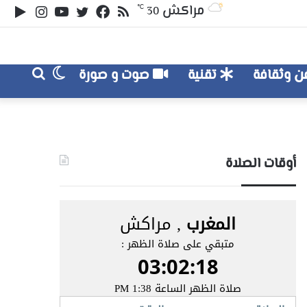
ملخص
تويتر
فيسبوك
يوتيوب
انستقر
‏le
مراكش
℃
30
الموقع
lay
RSS
الوضع
بحث
 وثقافة
تقنية
صوت و صورة
عن
المظلم
أوقات الصلاة