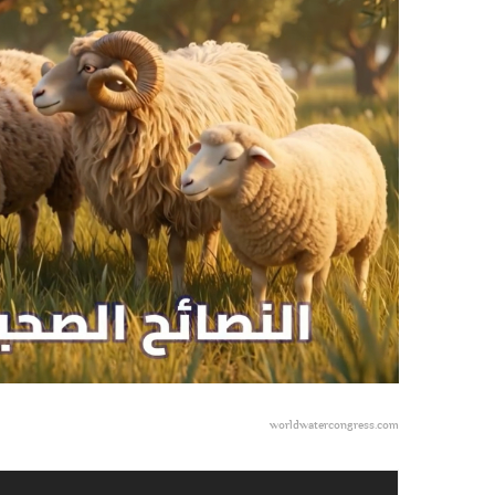
worldwatercongress.com
مشغل