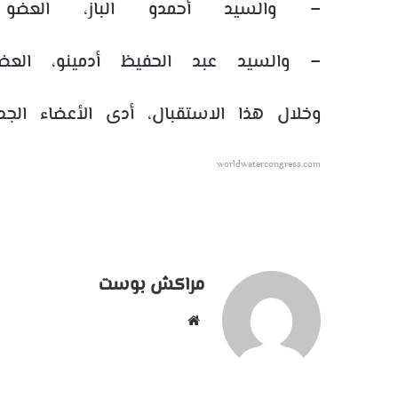
– والسيد أحمدو الباز، العض
– والسيد عبد الحفيظ أدمينو، الع
وخلال هذا الاستقبال، أدى الأعضاء الج
worldwatercongress.com
مراكش بوست
موقع
الويب