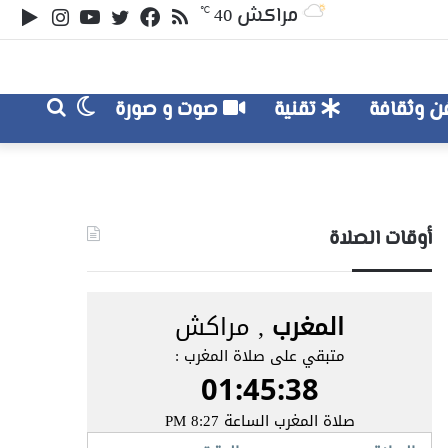
ملخص
تويتر
فيسبوك
يوتيوب
انستقر
‏le
مراكش
℃
40
الموقع
lay
RSS
الوضع
بحث
 وثقافة
تقنية
صوت و صورة
عن
المظلم
أوقات الصلاة