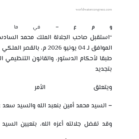
worldwatercongress.com
و م ع –
في ما يلي ب
الموافق لـ 04 يونيو 2026 
طبقا لأحكام الدستور، والقانون التنظيمي ال
بتجديد ثل
ويتعلق الأ
– السيد محمد أمين بنعبد الله والسيد سعد غز
وقد تفضل جلالته أعزه الله، بتعيين السيد 