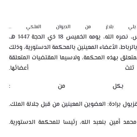
لاغ من الديوان الملكي ..
“استقبل صاحب الجلالة الملك محمد السادس، نصره الله، يومه الخميس 18 ذي الحجة 1447 هـ،
م، بالقصر الملكي بالرباط، الأعضاء المعينين بالمحكمة الدستورية، وذلك
متعلق بهذه المحكمة، ولاسيما المقتضيات المتعلقة
ث أعضائها.
مر بكل من :
يول برادة: العضوين المعينين من قبل جلالة الملك.
محمد أمين بنعبد الله، رئيسا للمحكمة الدستورية.