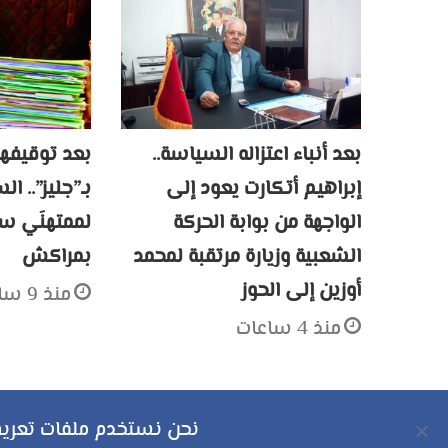
بعد أنباء اعتزاله السياسة..
بعد توقيفهم
إبراهيم أتكارت يعود إلى
بـ”جليز”.. ا
الواجهة من بوابة الحركة
لممتهنَي سر
الشعبية وزيارة مرتقبة لمحمد
بمراكش
أوزين إلى الحوز
منذ 9 ساعات
منذ 4 ساعات
نحن نستخدم ملفات تعريف 
حقوق النشر محفوظة © 2026 لموقع مراكش بوست