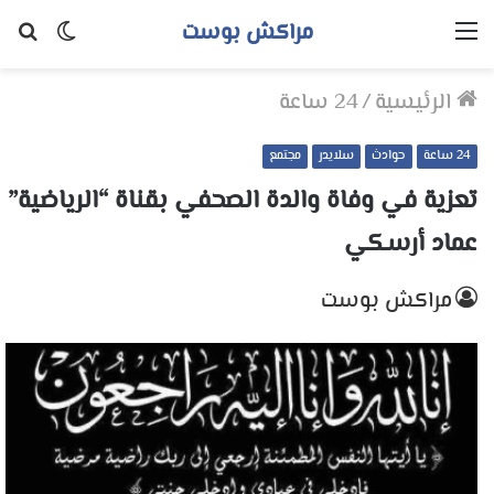
مراكش بوست
القائمة
الوضع
بح
المظلم
عن
الرئيسية
/
24 ساعة
24 ساعة
حوادث
سلايدر
مجتمع
تعزية في وفاة والدة الصحفي بقناة “الرياضية”
عماد أرسكي
مراكش بوست