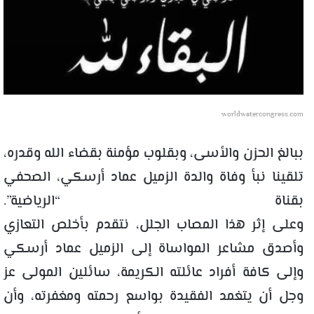
worldwatercongress.com
ببالغ الحزن والأسى، وبقلوب مؤمنة بقضاء الله وقدره،
تلقينا نبأ وفاة والدة الزميل عماد أرسكي، الصحفي
بقناة “الرياضية”.
وعلى إثر هذا المصاب الجلل، نتقدم بأخلص التعازي
وأصدق مشاعر المواساة إلى الزميل عماد أرسكي
وإلى كافة أفراد عائلته الكريمة، سائلين المولى عز
وجل أن يتغمد الفقيدة بواسع رحمته ومغفرته، وأن