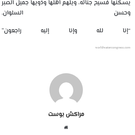
يسكنها فسيح جناته، ويلهم أهلها وذويها جميل الصبر
وحسن السلوان.
“إنا لله وإنا إليه راجعون”
worldwatercongress.com
مراكش بوست
موقع
الويب