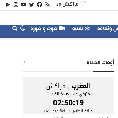
ملخص
تويتر
فيسبوك
يوتيوب
انستقر
‏le
مراكش
℃
28
الموقع
lay
RSS
الوضع
بحث
 وثقافة
تقنية
صوت و صورة
عن
المظلم
أوقات الصلاة