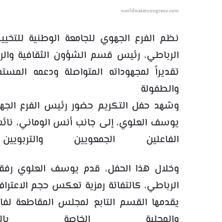
worldwatercongress.com
نظم الفرع الجهوي للجامعة الوطنية للتخ
الرباطي، رئيس قسم الشؤون الثقافية والري
تقديراً لمجهوداته المتواصلة ودعمه المست
والطفولة وال
وشهد حفل التكريم حضور رئيس الفرع الجهو
يوسف العلوي، إلى جانب أنس الوماني، نائ
الفاعلين الجمعويين والتربويي
وخلال هذا الحفل، قدم يوسف العلوي رفقة 
الرباطي، كالتفاتة رمزية تعكس حجم الاعتراف
يقدمها القسم التابع لمجلس المقاطعة لفائ
والمحلية الخاصة بالت