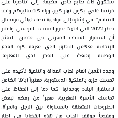
ستكون ذات طابع خاص، مضيفاً:
“إلى انتاصرنا على
فرنسا غادي يكون نهار كبير، وراه كنتساليوهم واحد
الانتقام”
، في إشارة إلى مواجهة نصف نهائي مونديال
قطر 2022 التي انتهت بفوز المنتخب الفرنسي. واعتبر
أن استمرار المنتخب المغربي في تحقيق النتائج
الإيجابية يعكس التطور الذي تعرفه كرة القدم
الوطنية ويبعث على الفخر لدى المغاربة.
وجدد الأمين العام لحزب العدالة والتنمية تأكيده على
تمسك حزبه بالملكية الدستورية، معتبراً إياها الضامن
لاستقرار البلاد ووحدتها. كما دعا إلى الحفاظ على
تماسك الأسرة المغربية، معبراً عن رفضه لبعض
الطروحات المتعلقة بالمساواة بين الرجل والمرأة،
ومقدماً موقف الحزب من هذه القضايا في إطار