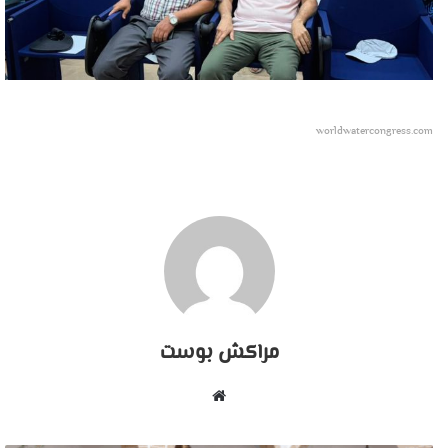
worldwatercongress.com
مراكش بوست
موقع
الويب