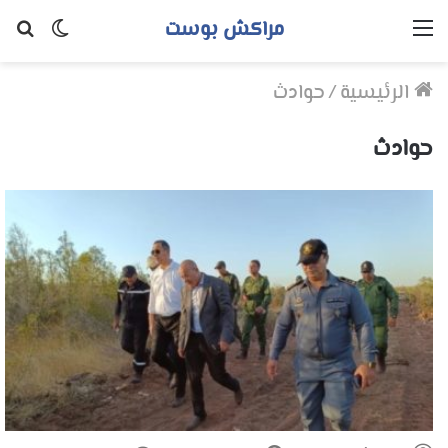
مراكش بوست
القائمة
الوضع
بح
المظلم
عن
الرئيسية
/
حوادث
حوادث