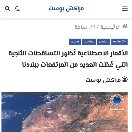
مراكش بوست
القائمة
الوضع
بح
المظلم
عن
الرئيسية
/
24 ساعة
24 ساعة
سلايدر
سياسة
مجتمع
الأقمار الاصطناعية تُظهر التساقطات الثلجية
التي غَطّت العديد من المرتفعات ببلادنا
مراكش بوست