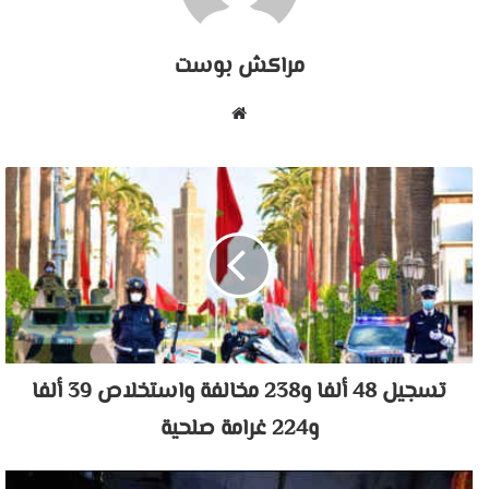
مراكش بوست
موقع
الويب
تسجيل 48 ألفا و238 مخالفة واستخلاص 39 ألفا
و224 غرامة صلحية