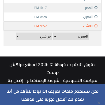
حقوق النشر محفوظة © 2026 لموقع مراكش
بوست
سياسة الخصوصية
شروط الإستخدام
إتصل بنا
طاقم العمل
نحن نستخدم ملفات تعريف الارتباط للتأكد من أننا
نقدم لك أفضل تجربة على موقعنا
ملخص
فيسبوك
تويتر
يوتيوب
انستقرام
‏Google