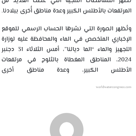
تُظهر التساقطات الثلجية التي غَطّت العديد من
المرتفعات بالأطلس الكبير وعدة مناطق أُخرى ببلادنا.
وتُظهر الصورة التي نشرها الحساب الرسمي للموقع
الإخباري المتخصص في الماء والمحافظة عليه لوزارة
التجهيز والماء “الما ديالنا”، أمس الثلاثاء 31 دجنبر
2024، المناطق المغطاة بالثلوج في مرتفعات
الأطلس الكبير، وعدة مناطق أخرى
worldwatercongress.com