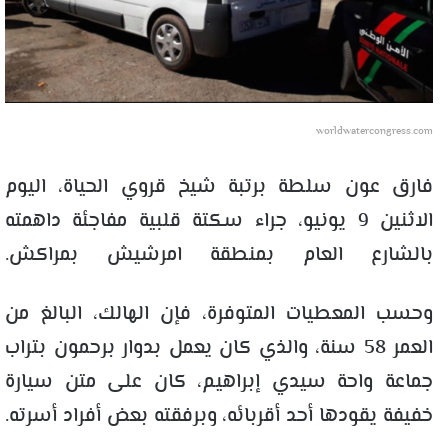
worldwatercongress.com
فارق عون سلطة برتبة شيخ قروي الحياة، اليوم
الاثنين 9 يونيو، جراء سكتة قلبية مفاجئة داهمته
بالشارع العام بمنطقة امرشيش بمراكش.
وحسب المعطيات المتوفرة، فإن الهالك، البالغ من
العمر 58 سنة، والذي كان يعمل بدوار برحمون بتراب
جماعة واحة سيدي إبراهيم، كان على متن سيارة
خفيفة يقودها أحد أقربائه، وبرفقته بعض أفراد أسرته.