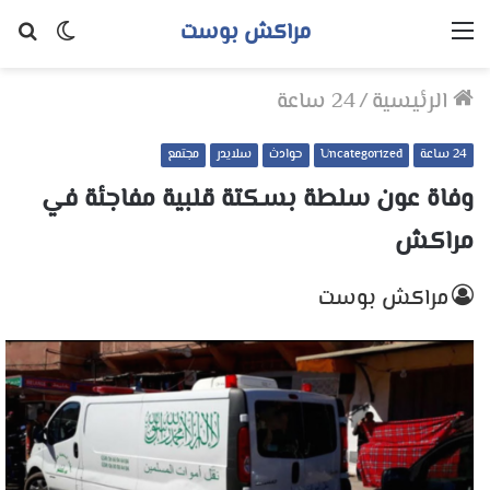
مراكش بوست
القائمة
الوضع
بح
المظلم
عن
الرئيسية
/
24 ساعة
24 ساعة
Uncategorized
حوادث
سلايدر
مجتمع
وفاة عون سلطة بسكتة قلبية مفاجئة في
مراكش
مراكش بوست