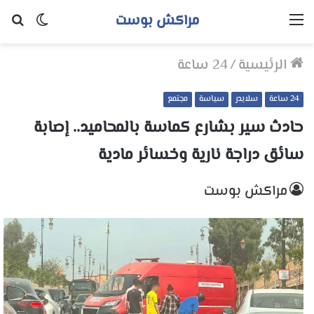
مراكش بوست
القائمة
الوضع
بح
المظلم
عن
الرئيسية
/
24 ساعة
24 ساعة
سلايدر
سياسة
مجتمع
حادث سير بشارع كماسة بالمحاميد.. إصابة
سائق دراجة نارية وخسائر مادية
مراكش بوست