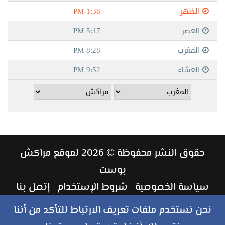
حقوق النشر محفوظة © 2026 لموقع مراكش
بوست
سياسة الخصوصية
شروط الإستخدام
إتصل بنا
طاقم العمل
نحن نستخدم ملفات تعريف الارتباط للتأكد من أننا