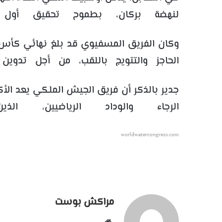
لنهضة بركان، بطموح تحقيق أول
الحاجز والتتويج باللقب، من أجل تدوين
الرجاء والوداد الرياضيين، الذ
worldwatercongress.com
مراكش بوست
موقع