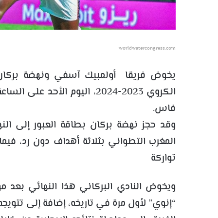
worldwatercongress.com
يخوض فريقا أولمبيك آسفي ونهضة بركان
الكروي 2023-2024، اليوم الأح
فاس.
وقد حجز نهضة بركان بطاقة العبور إلى ال
المغرب التطواني بثلاثة أهداف دون رد، فيم
تواركة ب
ويخوض النادي البركاني هذا النهائي بعد مو
“إنوي” لأول مرة في تاريخه، إضافة إلى تتويجه