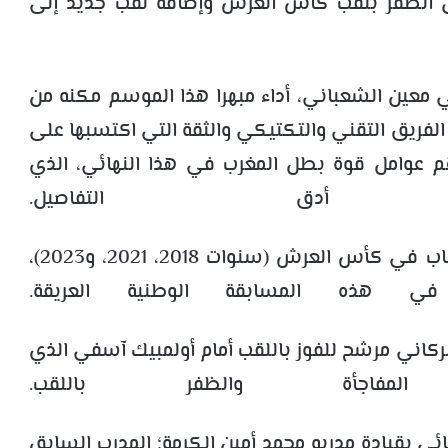
لال الظفر بلقب كأس العرش وإضافة لقب جديد إلى
 معين الشعباني، أداء مبهرا هذا الموسم مكنه من
لفريق التقني والتكتيكي والثقة التي اكتسبها على
هم عوامل قوة بطل المغرب في هذا النهائي، الذي
دق التفاصيل.
ويطمح نهضة بركان، المتوج سابقا بثلاثة ألقاب في كأس العرش (سنوات 2018، 2021، و2023)،
ي هذه المسابقة الوطنية العريقة.
بركاني مرشح للفوز باللقب أمام أولمبيك آسفي الذي
جأة والظفر باللقب.
ئي بقيادة مدربه محمد أمين الكرمة؛ المدرب السابق