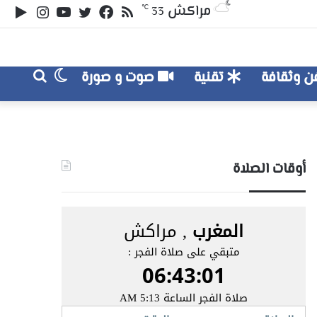
ملخص
تويتر
فيسبوك
يوتيوب
انستقر
‏le
مراكش
℃
33
الموقع
lay
RSS
الوضع
بحث
 وثقافة
تقنية
صوت و صورة
عن
المظلم
أوقات الصلاة