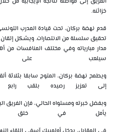
الفريق إلى مواصلة نتائجه الإيجابية من خ
خزائنه.
قدم نهضة بركان، تحت قيادة المدرب التونسي
تحقيق سلسلة من الانتصارات. ويشكل إتقان ا
مدار مبارياته وفي مختلف المنافسات من أ
سيلعب على أ
إلى تعزيز رصيده بلقب رابع ف
وبفضل خبرته ومستواه الحالي، فإن الفريق ال
يأمل في خلق المفا
في المقابل، يدخل أولمبيك آسفي اللقاء النها