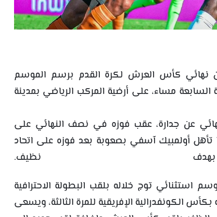
 نهائي كأس العرش لكرة القدم برسم الموسم
د على الساعة السابعة مساء، على أرضية المركب الرياضي بمدينة
نهائي عن جدارة، عقب فوزه في نصف النهائي على
ا تأهل أولمبيك آسفي بصعوبة بعد فوزه على اتحاد
هدف نظيف.
سم استثنائي توج خلاله بلقب البطولة الاحترافية
 بكأس الكونفدرالية الإفريقية للمرة الثالثة، ويسعى