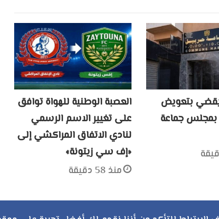
 يقضي بتعويض
العصبة الوطنية للهواة توافق
بمجلس جماعة
على تغيير الاسم الرسمي
لنادي الاتفاق المراكشي إلى
«إف سي زيتونة»
منذ 58 دقيقة
ملخص
تويتر
فيسبوك
يوتيوب
انستقرام
‏Google