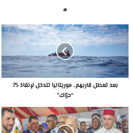
موقع
الويب
بعد تعطل قاربهم.. موريتانيا تتدخل لإنقاذ 75
“حرّاك”