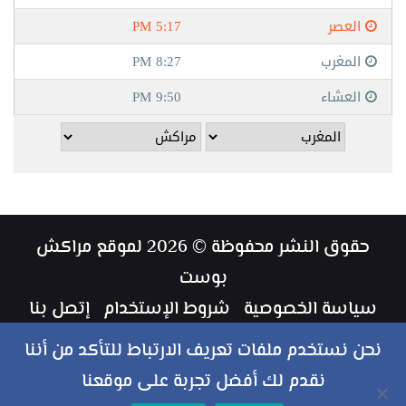
حقوق النشر محفوظة © 2026 لموقع مراكش
بوست
سياسة الخصوصية
شروط الإستخدام
إتصل بنا
طاقم العمل
نحن نستخدم ملفات تعريف الارتباط للتأكد من أننا
نقدم لك أفضل تجربة على موقعنا
ملخص
فيسبوك
تويتر
يوتيوب
انستقرام
‏Google