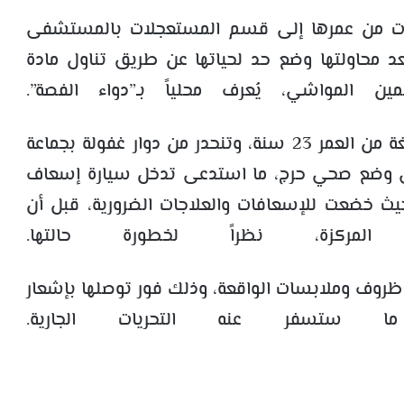
نات من عمرها إلى قسم المستعجلات بالمستشفى
د محاولتها وضع حد لحياتها عن طريق تناول مادة
ن المواشي، يُعرف محلياً بـ”دواء الفصة”.
ووفق مصادر محلية، فإن المعنية بالأمر، البالغة من العمر 23 سنة، وتنحدر من دوار غفولة بجماعة
في وضع صحي حرج، ما استدعى تدخل سيارة إسعاف
ث خضعت للإسعافات والعلاجات الضرورية، قبل أن
مركزة، نظراً لخطورة حالتها.
ظروف وملابسات الواقعة، وذلك فور توصلها بإشعار
ستسفر عنه التحريات الجارية.