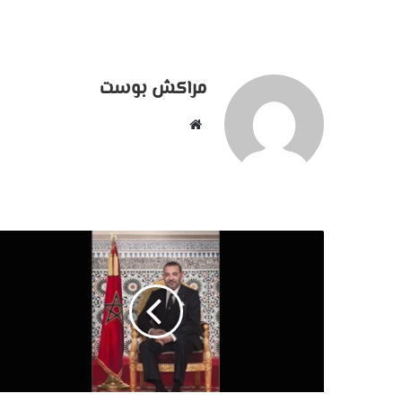
مراكش بوست
موقع
الويب