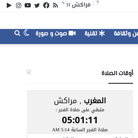
ملخص
تويتر
فيسبوك
يوتيوب
انستقر
‏le
مراكش
℃
31
الموقع
lay
RSS
الوضع
بحث
 وثقافة
تقنية
صوت و صورة
عن
المظلم
أوقات الصلاة