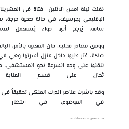
نقلت ليلة امس الاثنين فتاة في العشري
الإقليمي بجرسيف، في حالة صحية حرجة، بع
سامة، يُرجح أنها دواء يُستعمل لتسمي
صاكة، عُثر عليها داخل منزل أسرتها وهي 
لنقلها على وجه السرعة نحو المستشفى، حي
تُحال على قسم العناية ال
وقد باشرت عناصر الدرك الملكي تحقيقاً في 
في الموضوع، في انتظار ما 
worldwatercongress.com