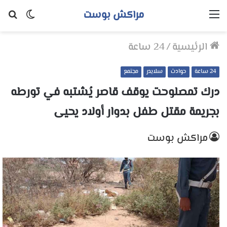
مراكش بوست
القائمة
الوضع
بح
المظلم
عن
الرئيسية
/
24 ساعة
24 ساعة
حوادث
سلايدر
مجتمع
درك تمصلوحت يوقف قاصر يُشتبه في تورطه
بجريمة مقتل طفل بدوار أولاد يحيى
مراكش بوست