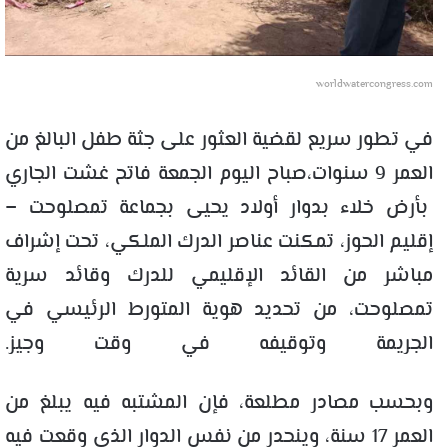
worldwatercongress.com
في تطور سريع لقضية العثور على جثة طفل البالغ من
العمر 9 سنوات،صباح اليوم الجمعة فاتح غشت الجاري
بأرض خلاء بدوار أولاد يحيى بجماعة تمصلوحت –
إقليم الحوز، تمكنت عناصر الدرك الملكي، تحت إشراف
مباشر من القائد الإقليمي للدرك وقائد سرية
تمصلوحت، من تحديد هوية المتورط الرئيسي في
الجريمة وتوقيفه في وقت وجيز.
وبحسب مصادر مطلعة، فإن المشتبه فيه يبلغ من
العمر 17 سنة، وينحدر من نفس الدوار الذي وقعت فيه