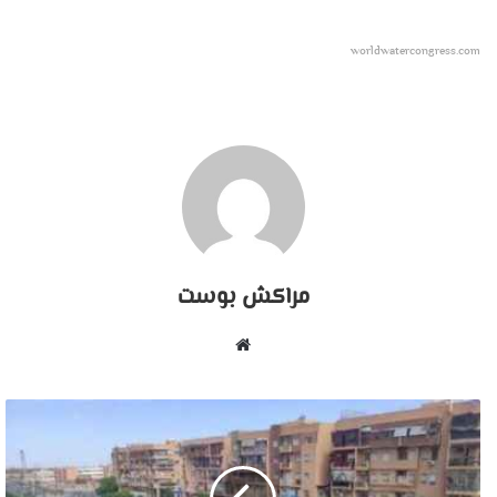
worldwatercongress.com
مراكش بوست
موقع
الويب