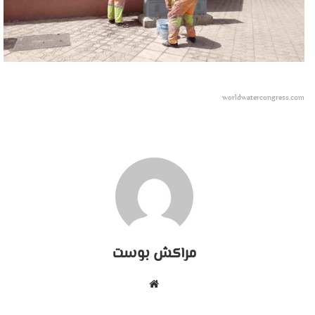
worldwatercongress.com
مراكش بوست
موقع
الويب